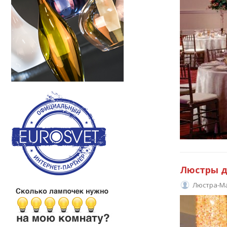
Люстры д
Люстра-М