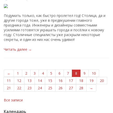
Подумать только, как быстро пролетел год! Столица, да и
другие города тоже, уже в предвкушении главного
праздника года. Инженеры и дизайнеры совместными
усилиями готовятся украшать города и посёлки к новому
году. Столичные специалисты уже раскрыли некоторые
секреты, и один из них нас очень удивил!
Читать далее →
←
1
2
3
4
5
6
7
8
9
10
11
12
13
14
15
16
17
18
19
20
21
22
23
24
25
26
27
28
→
Все записи
Календарь