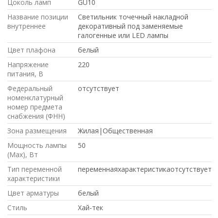
Цоколь ламп
GU10
Название позиции
Светильник точечный накладной
внутреннее
декоративный под заменяемые
галогенные или LED лампы
Цвет плафона
белый
Напряжение
220
питания, В
Федеральный
отсутствует
номенклатурный
номер предмета
снабжения (ФНН)
Зона размещения
Жилая|Общественная
Мощность лампы
50
(Max), Вт
Тип переменной
переменнаяхарактеристикаотсутствует
характеристики
Цвет арматуры
белый
Стиль
Хай-тек