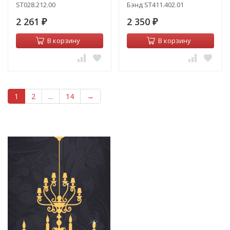
ST028.212.00
Бэнд ST411.402.01
2 261
2 350
₽
₽
В корзину
В корзину
1
2
...
14
→