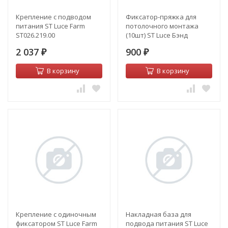
Крепление с подводом
Фиксатор-пряжка для
питания ST Luce Farm
потолочного монтажа
ST026.219.00
(10шт) ST Luce Бэнд
ST411.409.03
2 037
900
₽
₽
В корзину
В корзину
Крепление с одиночным
Накладная база для
фиксатором ST Luce Farm
подвода питания ST Luce