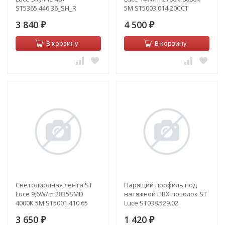
ST5365.446.36_SH_R
5M ST5003.014.20CCT
3 840
4 500
₽
₽
В корзину
В корзину
Светодиодная лента ST
Парящий профиль под
Luce 9,6W/m 2835SMD
натяжной ПВХ потолок ST
4000К 5M ST5001.410.65
Luce ST038.529.02
3 650
1 420
₽
₽