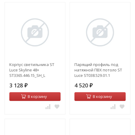
Корпус светильника ST
Парящий профиль под
Luce Skyline 48+
натяжной ПВХ потоло ST
ST3365.446.15_SH_L
Luce ST038.529.01.1
3 128
4 520
₽
₽
В корзину
В корзину