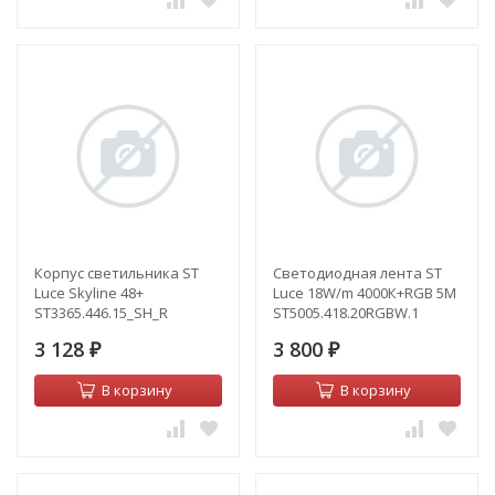
Корпус светильника ST
Светодиодная лента ST
Luce Skyline 48+
Luce 18W/m 4000К+RGB 5M
ST3365.446.15_SH_R
ST5005.418.20RGBW.1
3 128
3 800
₽
₽
В корзину
В корзину