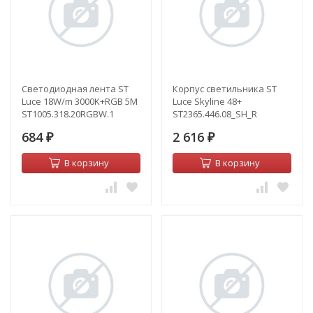
Светодиодная лента ST
Корпус светильника ST
Luce 18W/m 3000K+RGB 5M
Luce Skyline 48+
ST1005.318.20RGBW.1
ST2365.446.08_SH_R
684
2 616
₽
₽
В корзину
В корзину