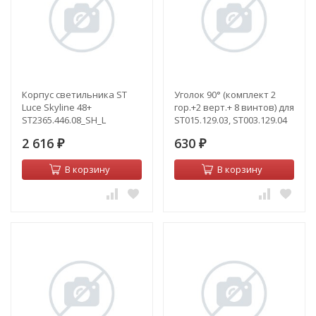
Корпус светильника ST
Уголок 90° (комплект 2
Luce Skyline 48+
гор.+2 верт.+ 8 винтов) для
ST2365.446.08_SH_L
ST015.129.03, ST003.129.04
ST Luce Skyline 220
2 616
630
₽
ST015.179.02.1
₽
В корзину
В корзину