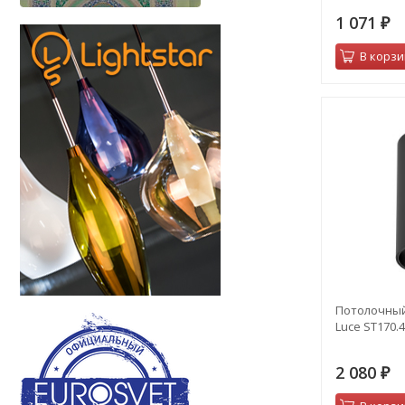
1 071
₽
В корзи
Потолочный
Luce ST170.4
2 080
₽