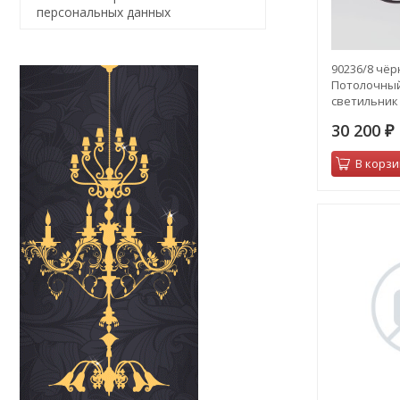
персональных данных
90236/8 чёр
Потолочны
светильник
дом
30 200
₽
В корзи