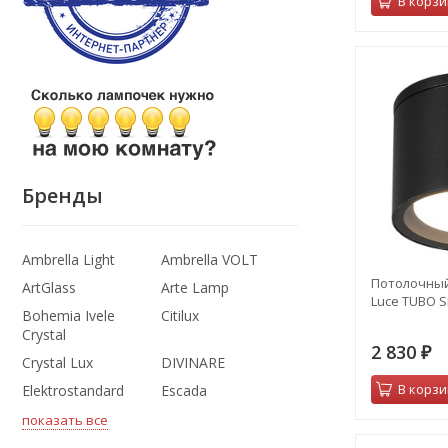
В корзи
Бренды
Ambrella Light
Ambrella VOLT
Потолочный
ArtGlass
Arte Lamp
Luce TUBO S
Bohemia Ivele
Citilux
Crystal
2 830
₽
Crystal Lux
DIVINARE
В корзи
Elektrostandard
Escada
показать все