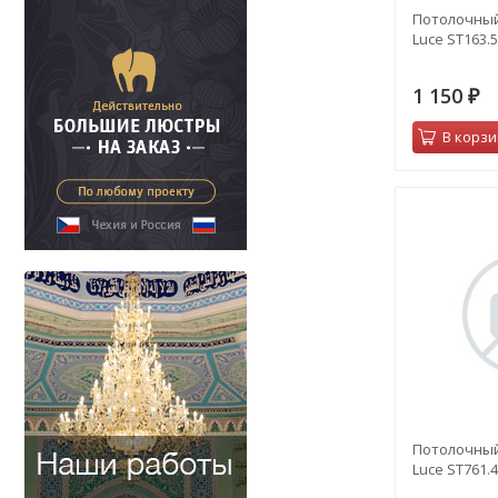
Потолочный
Luce ST163.5
1 150
₽
В корзи
Потолочный
Luce ST761.4