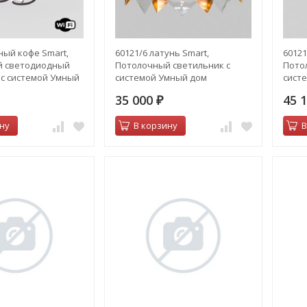
ный кофе Smart,
60121/6 латунь Smart,
60121
й светодиодный
Потолочный светильник с
Пото
 с системой Умный
системой Умный дом
сист
35 000
45 
₽
ну
В корзину
В