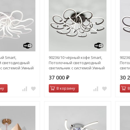
ый Smart,
90236/10 чёрный кофе Smart,
90236
й светодиодный
Потолочный светодиодный
Пото
 с системой Умный
светильник с системой Умный
свет
дом
дом
37 000
30 
₽
ну
В корзину
В