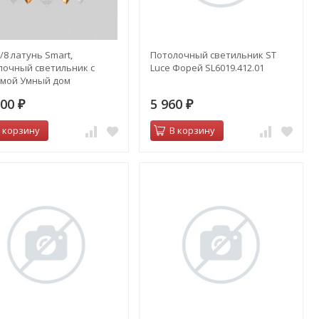
/8 латунь Smart,
Потолочный светильник ST
лочный светильник с
Luce Форей SL6019.412.01
емой Умный дом
100
5 960
₽
₽
 корзину
В корзину