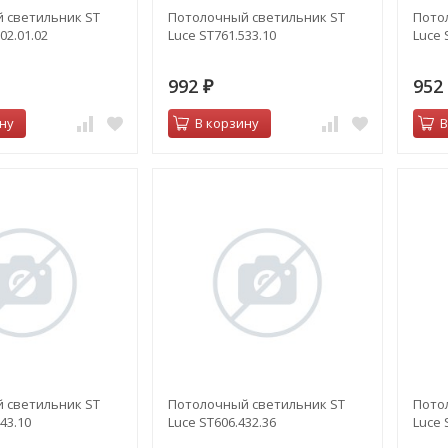
 светильник ST
Потолочный светильник ST
Пото
02.01.02
Luce ST761.533.10
Luce 
992
95
₽
ну
В корзину
В
 светильник ST
Потолочный светильник ST
Пото
43.10
Luce ST606.432.36
Luce 