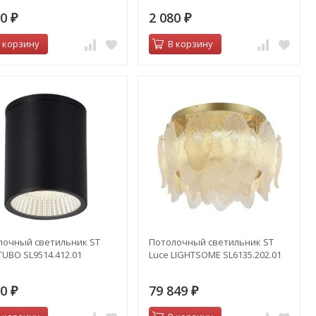
70
2 080
₽
₽
 корзину
В корзину
лочный светильник ST
Потолочный светильник ST
TUBO SL9514.412.01
Luce LIGHTSOME SL6135.202.01
70
79 849
₽
₽