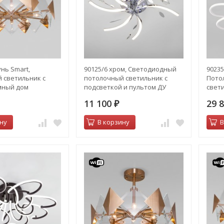
унь Smart,
90125/6 хром, Светодиодный
90235
 светильник с
потолочный светильник с
Пото
мный дом
подсветкой и пультом ДУ
свет
дом
11 100
29 
₽
ну
В корзину
В