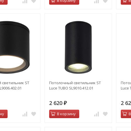
ну
В корзину
В
 светильник ST
Потолочный светильник ST
Пото
L9006.402.01
Luce TUBO SL9010.412.01
Luce 
2 620
2 6
₽
ну
В корзину
В