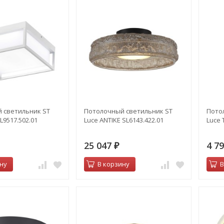
 светильник ST
Потолочный светильник ST
Пото
L9517.502.01
Luce ANTIKE SL6143.422.01
Luce 
25 047
4 7
₽
ну
В корзину
В