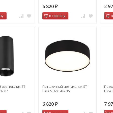
6 820
2 9
₽
ну
В корзину
В
 светильник ST
Потолочный светильник ST
Пото
32.07
Luce ST606.442.36
Luce 
6 820
7 9
₽