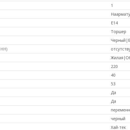
1
Наармату
E14
Торшер
Черный|
ФНН)
отсутств
Жилая|О
220
40
53
Да
Да
переменн
черный
Хай-тек