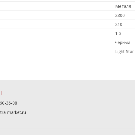
Металл
2800
210
1-3
черный
Light Star
Ы
60-36-08
tra-market.ru