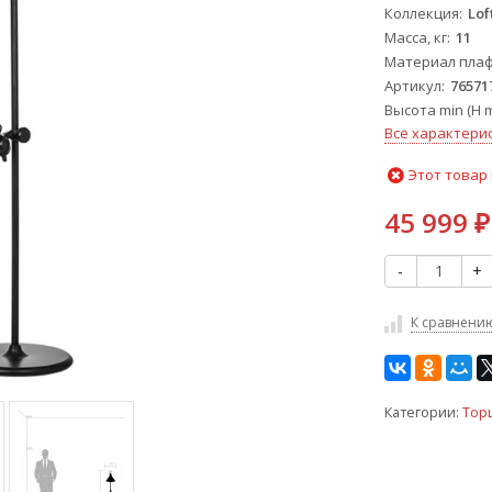
Коллекция
Lof
Масса, кг
11
Материал пла
Артикул
76571
Высота min (H m
Все характери
Этот товар 
45 999
₽
-
+
К сравнени
Категории:
Тор