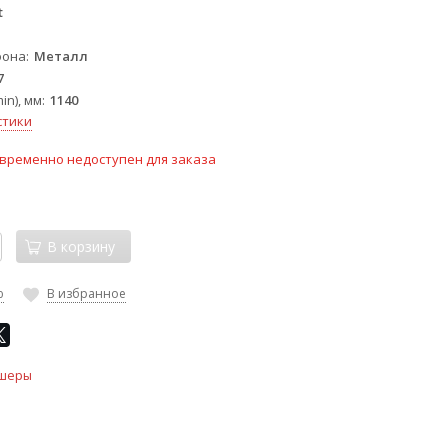
t
фона
Металл
7
in), мм
1140
стики
временно недоступен для заказа
В корзину
ю
В избранное
шеры