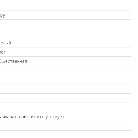
ру
Белый
ует
бщественная
аяхарактеристикаотсутствует