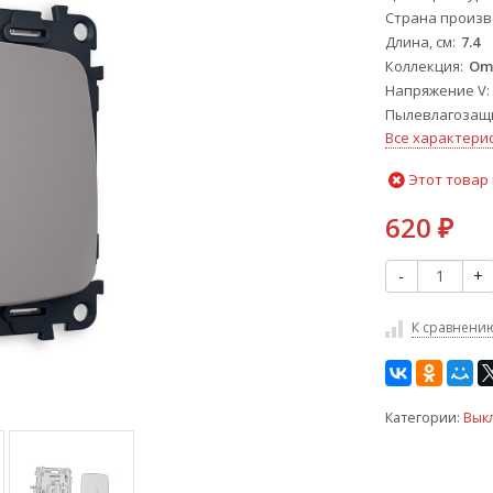
Страна произв
Длина, см
7.4
Коллекция
Om
Напряжение V
Пылевлагозащи
Все характери
Этот товар 
620
₽
-
+
К сравнени
Категории:
Вык