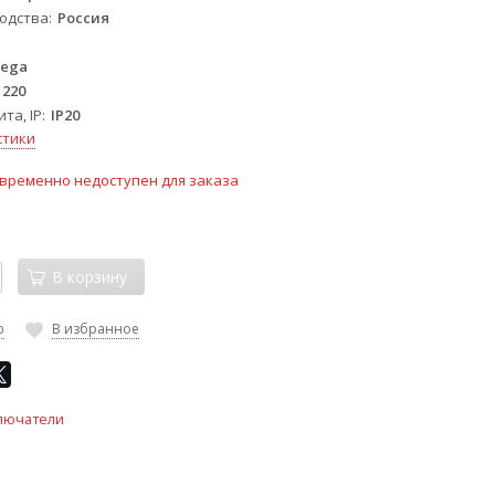
одства
Россия
ega
220
та, IP
IP20
стики
временно недоступен для заказа
В корзину
ю
В избранное
лючатели