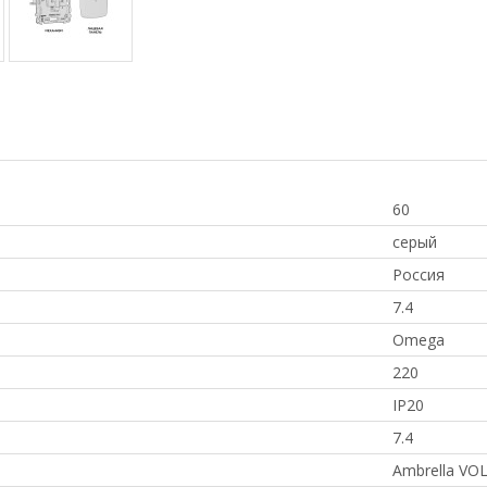
60
серый
Россия
7.4
Omega
220
IP20
7.4
Ambrella VO