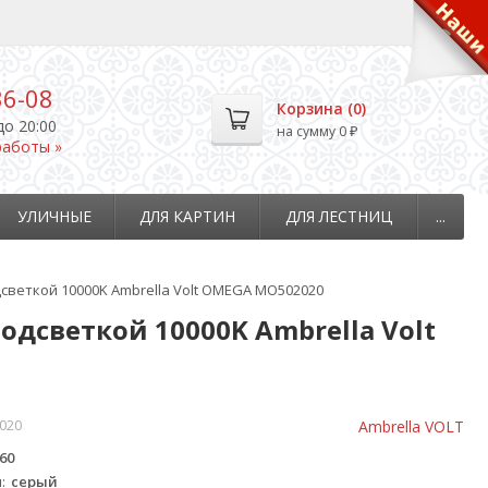
36-08
Корзина (
0
)
до 20:00
на сумму
0
₽
работы »
УЛИЧНЫЕ
ДЛЯ КАРТИН
ДЛЯ ЛЕСТНИЦ
...
светкой 10000K Ambrella Volt OMEGA MO502020
дсветкой 10000K Ambrella Volt
020
Ambrella VOLT
60
ы
серый