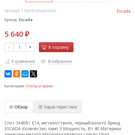
Артикул:
1169/3A Black/Gold
Escada
Бренд
Escada
5 640
₽
-
+
В корзину
К сравнению
В избранное
Категории:
Споты и треки
Обзор
Характеристики
Спот 3x40Вт E14, металл/стекло, черный/золото Бренд
ESCADA Количество ламп 3 Мощность, Вт 40 Материал
арматуры металл Материал плафона стекло Цвет