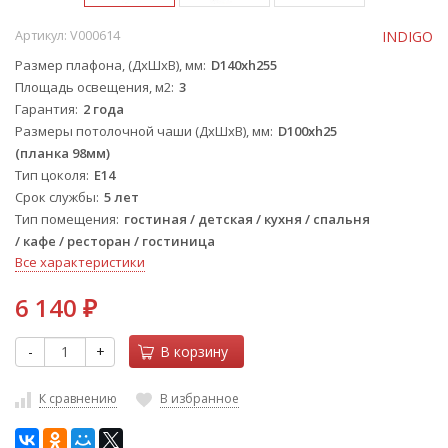
Артикул:
V000614
INDIGO
Размер плафона, (ДхШхВ), мм
D140xh255
Площадь освещения, м2
3
Гарантия
2 года
Размеры потолочной чаши (ДхШхВ), мм
D100xh25
(планка 98мм)
Тип цоколя
E14
Срок службы
5 лет
Тип помещения
гостиная / детская / кухня / спальня
/ кафе / ресторан / гостиница
Все характеристики
6 140
₽
-
+
В корзину
К сравнению
В избранное