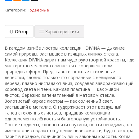
Категории:
Подвесные
Обзор
Характеристики
В каждом изгибе люстры коллекции DIVINA — дыхание
самой природы, застывшее в изящных линиях стекла.
Коллекция DIVINA дарит нам чудо рукотворной красоты, где
мастерство человека сливается с совершенством
природных форм. Представьте: нежные стеклянные
лепестки, словно только что сорванные с невидимого
дерева, плавно ниспадают вниз, создавая завораживающий
хоровод света и тени. Каждая пластина — как живой
листок, бережно запечатлённый в матовом стекле.
Золотистый каркас люстры — как солнечный свет,
застывший в металле. Он удерживает этот воздушный
танец стеклянных листьев, придавая композиции
одновременно лёгкость и благородную устойчивость.
Тонкие подвесы, словно нити паутины, почти невидимы, но
именно они создают ощущение невесомости, будто люстра
парит в воздухе, подчиняясь лишь законам красоты. Когда