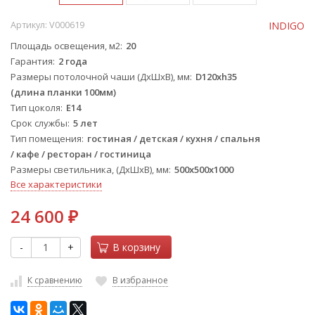
Артикул:
V000619
INDIGO
Площадь освещения, м2
20
Гарантия
2 года
Размеры потолочной чаши (ДхШхВ), мм
D120xh35
(длина планки 100мм)
Тип цоколя
E14
Срок службы
5 лет
Тип помещения
гостиная / детская / кухня / спальня
/ кафе / ресторан / гостиница
Размеры светильника, (ДхШхВ), мм
500х500х1000
Все характеристики
24 600
₽
-
+
В корзину
К сравнению
В избранное