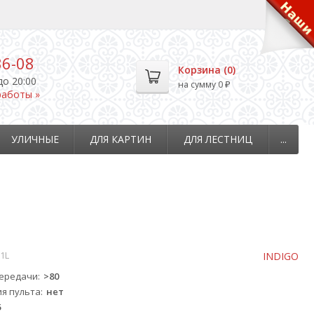
36-08
Корзина (
0
)
до 20:00
на сумму
0
₽
работы »
УЛИЧНЫЕ
ДЛЯ КАРТИН
ДЛЯ ЛЕСТНИЦ
...
1L
INDIGO
передачи
>80
ия пульта
нет
5