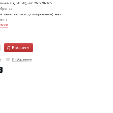
льника, (ДхШхВ), мм
265х70х165
бронза
ветового потока (диммирование)
нет
мп
1
стики
В корзину
ю
В избранное