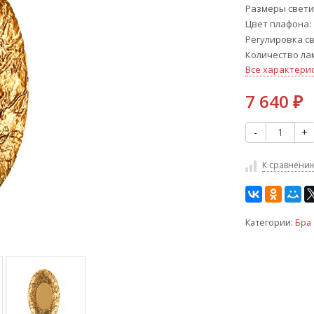
Размеры свети
Цвет плафона
Регулировка с
Количество ла
Все характери
7 640
₽
-
+
К сравнени
Категории:
Бра