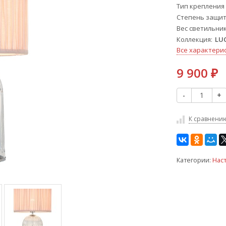
Тип крепления
Степень защиты
Вес светильник
Коллекция
LU
Все характери
9 900
₽
-
+
К сравнени
Категории:
Нас