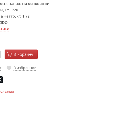
 основания
на основании
, IP
IP20
а Нетто, кг
1.72
CIDO
стики
В корзину
ю
В избранное
тольные