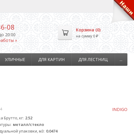
36-08
Корзина (
0
)
до 20:00
на сумму
0
₽
работы »
УЛИЧНЫЕ
ДЛЯ КАРТИН
ДЛЯ ЛЕСТНИЦ
...
4
INDIGO
а Брутто, кг
2.52
атуры
металл/стекло
уальной упаковки, м3
0.0474