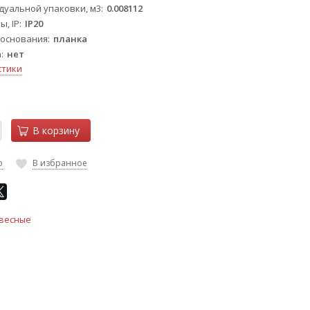
уальной упаковки, м3
0.008112
, IP
IP20
 основания
планка
а
нет
стики
В корзину
ю
В избранное
весные