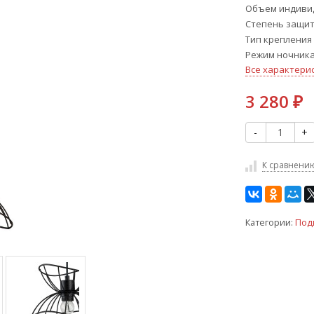
Объем индивид
Степень защиты
Тип крепления
Режим ночник
Все характери
3 280
₽
-
+
К сравнени
Категории:
Под