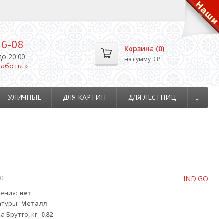
36-08
Корзина (
0
)
до 20:00
на сумму
0
₽
работы »
УЛИЧНЫЕ
ДЛЯ КАРТИН
ДЛЯ ЛЕСТНИЦ
...
0
INDIGO
чения
нет
атуры
Металл
а Брутто, кг
0.82