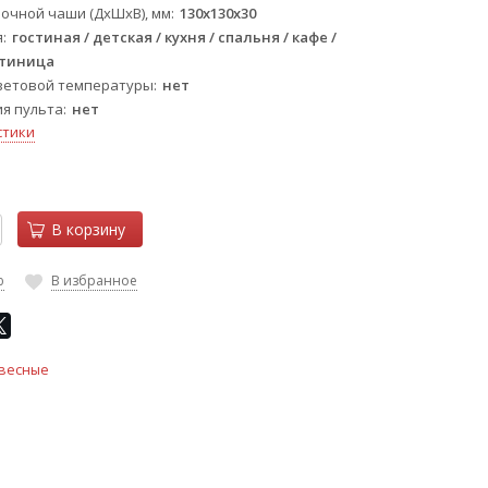
очной чаши (ДхШхВ), мм
130x130x30
я
гостиная / детская / кухня / спальня / кафе /
стиница
ветовой температуры
нет
ия пульта
нет
стики
В корзину
ю
В избранное
весные