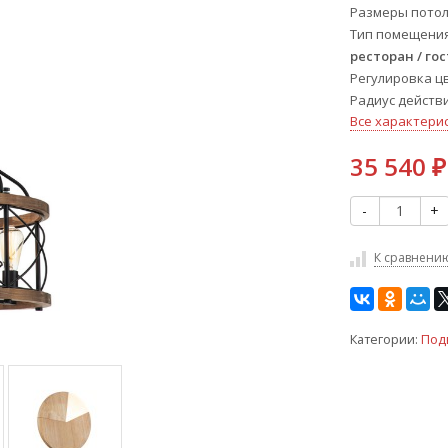
Размеры потол
Тип помещени
ресторан / го
Регулировка ц
Радиус действ
Все характери
35 540
₽
-
+
К сравнени
Категории:
Под