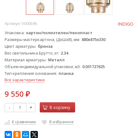
Артикул:
V000596
INDIGO
Упаковка
картон/полиэтилен/пенопласт
Размеры мастеркартона, (ДхШхВ), мм
880x875x330
Цвет арматуры
бронза
Вес светильника Брутто, кг
2.34
Материал арматуры
Металл
Объем индивидуальной упаковки, м3
0.031727625
Тип крепления основания
планка
Все характеристики
9 550
₽
-
+
В корзину
К сравнению
В избранное