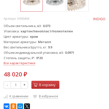
Артикул:
V000404
INDIGO
Объем светильника, м3
0.073
Упаковка
картон/пенопласт/полиэтилен
Цвет арматуры
хром
Материал арматуры
Металл
Вес светильника Брутто, кг
9.9
Объем индивидуальной упаковки, м3
0.0971
Степень защиты, IP
IP20
Все характеристики
48 020
₽
-
+
В корзину
К сравнению
В избранное