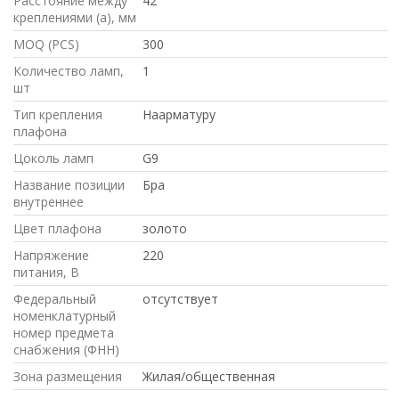
Расстояние между
42
креплениями (a), мм
MOQ (PCS)
300
Количество ламп,
1
шт
Тип крепления
Наарматуру
плафона
Цоколь ламп
G9
Название позиции
Бра
внутреннее
Цвет плафона
золото
Напряжение
220
питания, В
Федеральный
отсутствует
номенклатурный
номер предмета
снабжения (ФНН)
Зона размещения
Жилая/общественная