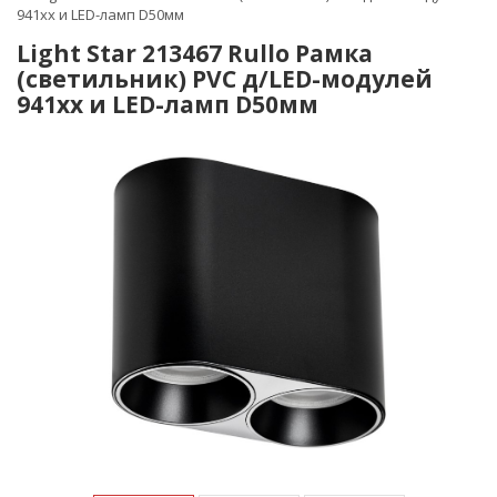
941хх и LED-ламп D50мм
Light Star 213467 Rullo Рамка
(светильник) PVC д/LED-модулей
941хх и LED-ламп D50мм