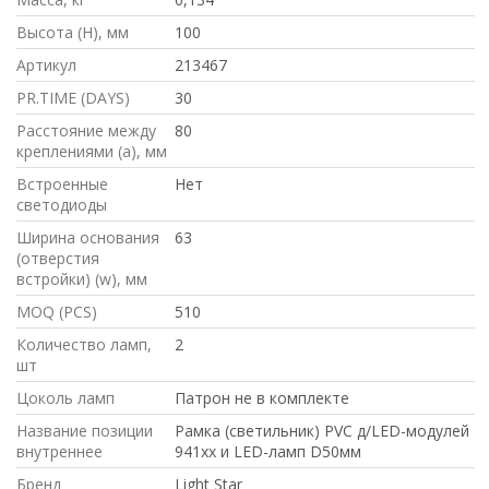
Высота (H), мм
100
Артикул
213467
PR.TIME (DAYS)
30
Расстояние между
80
креплениями (a), мм
Встроенные
Нет
светодиоды
Ширина основания
63
(отверстия
встройки) (w), мм
MOQ (PCS)
510
Количество ламп,
2
шт
Цоколь ламп
Патрон не в комплекте
Название позиции
Рамка (светильник) PVC д/LED-модулей
внутреннее
941хх и LED-ламп D50мм
Бренд
Light Star