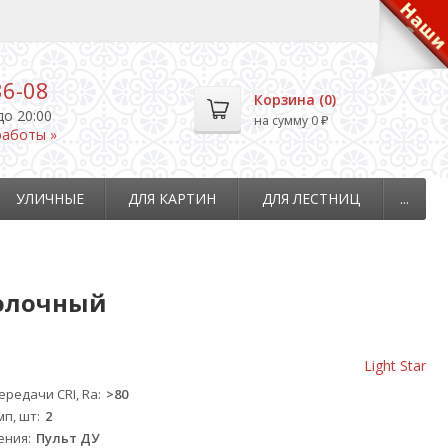
36-08
Корзина (
0
)
до 20:00
на сумму
0
₽
работы »
УЛИЧНЫЕ
ДЛЯ КАРТИН
ДЛЯ ЛЕСТНИЦ
...
толочный
Light Star
редачи CRI, Ra
>80
мп, шт
2
ения
Пульт ДУ