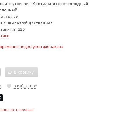
ции внутреннее
Светильник светодиодный
толочный
матовый
ния
Жилая/общественная
тания, В
220
стики
временно недоступен для заказа
В корзину
ю
В избранное
тенно-потолочные