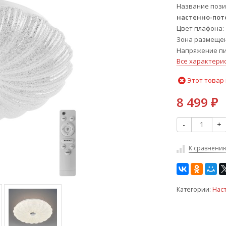
Название пози
настенно-по
Цвет плафона
Зона размеще
Напряжение пи
Все характери
Этот товар 
8 499
₽
-
+
К сравнени
Категории:
Нас