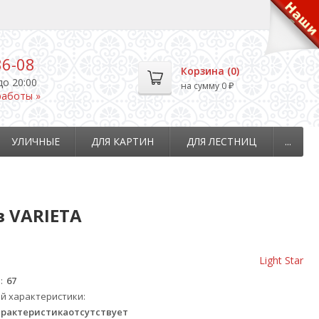
36-08
Корзина (
0
)
до 20:00
на сумму
0
₽
работы »
УЛИЧНЫЕ
ДЛЯ КАРТИН
ДЛЯ ЛЕСТНИЦ
...
в VARIETA
Light Star
м
67
й характеристики
рактеристикаотсутствует