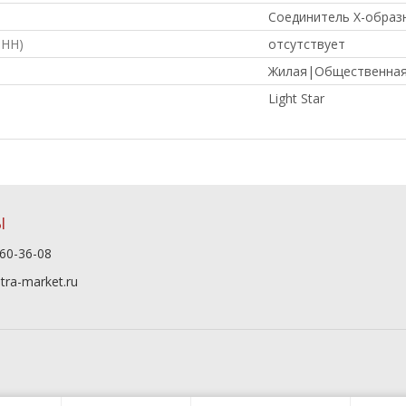
Соединитель X-образ
ФНН)
отсутствует
Жилая|Общественна
Light Star
Ы
60-36-08
tra-market.ru