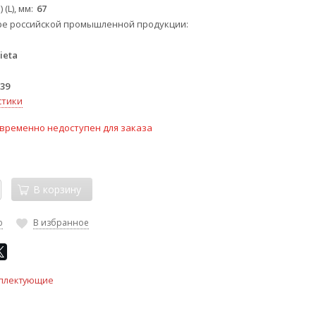
 (L), мм
67
ре российской промышленной продукции
ieta
39
стики
временно недоступен для заказа
В корзину
ю
В избранное
плектующие