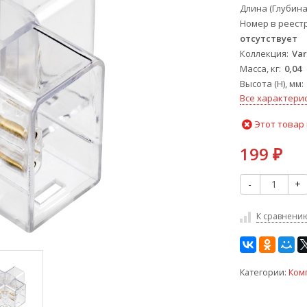
Длина (Глубина)
Номер в реест
отсутствует
Коллекция
Var
Масса, кг
0,04
Высота (H), мм
Все характери
Этот товар 
199
₽
-
+
К сравнени
Категории:
Ком