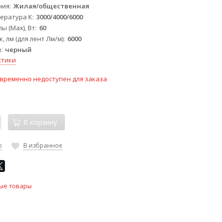
ния
Жилая/общественная
ература К
3000/4000/6000
ы (Max), Вт
60
, лм (для лент Лм/м)
6000
ы
черный
стики
временно недоступен для заказа
В корзину
ю
В избранное
ые товары