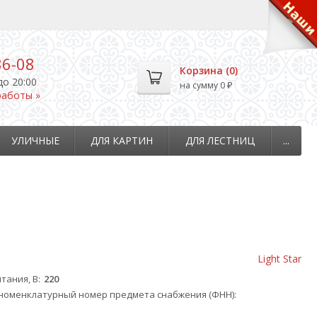
36-08
Корзина (
0
)
до 20:00
на сумму
0
₽
работы »
УЛИЧНЫЕ
ДЛЯ КАРТИН
ДЛЯ ЛЕСТНИЦ
...
Light Star
тания, В
220
оменклатурный номер предмета снабжения (ФНН)