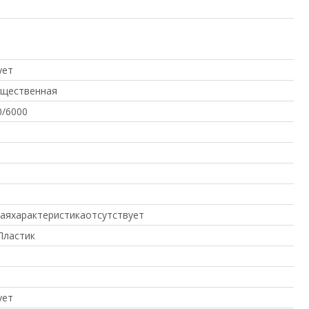
ует
бщественная
0/6000
аяхарактеристикаотсутствует
Пластик
ует