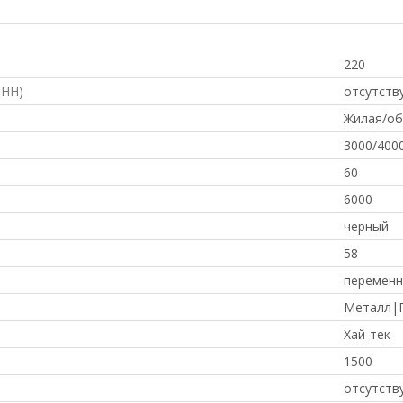
220
ФНН)
отсутств
Жилая/о
3000/400
60
6000
черный
58
переменн
Металл|
Хай-тек
1500
отсутств