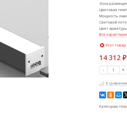
Зона размеще
Цветовая темп
Мощность ламп
Световой поток
Цвет арматур
Все характери
Этот товар 
14 312
₽
-
+
К сравнени
Категории:
Нов