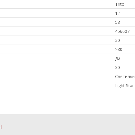
Trito
1,1
58
456607
30
>80
Да
30
Светильн
Light Star
Ы