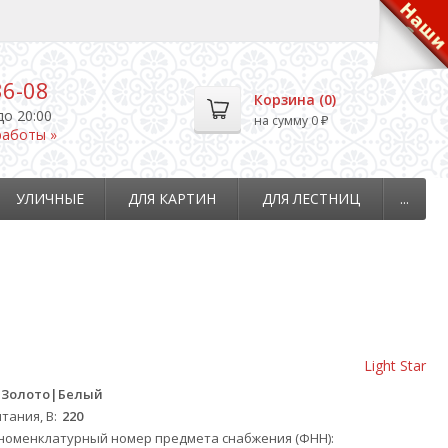
36-08
Корзина (
0
)
до 20:00
на сумму
0
₽
работы »
УЛИЧНЫЕ
ДЛЯ КАРТИН
ДЛЯ ЛЕСТНИЦ
...
Light Star
Золото|Белый
тания, В
220
оменклатурный номер предмета снабжения (ФНН)