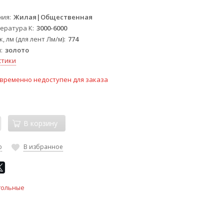
ния
Жилая|Общественная
ература К
3000-6000
, лм (для лент Лм/м)
774
ы
золото
стики
временно недоступен для заказа
В корзину
ю
В избранное
тольные