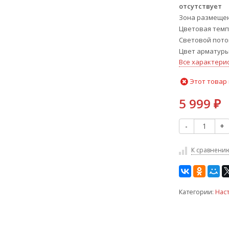
отсутствует
Зона размеще
Цветовая темп
Световой поток
Цвет арматур
Все характери
Этот товар 
5 999
₽
-
+
К сравнени
Категории:
Нас