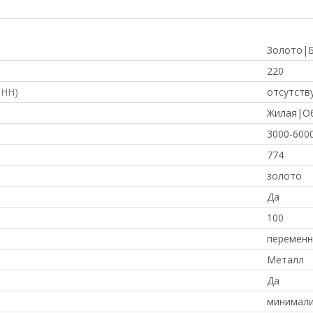
Золото|
220
ФНН)
отсутств
Жилая|О
3000-600
774
золото
Да
100
переменн
Металл
Да
минимал