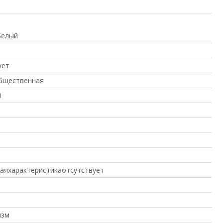
Белый
ует
бщественная
0
аяхарактеристикаотсутствует
изм