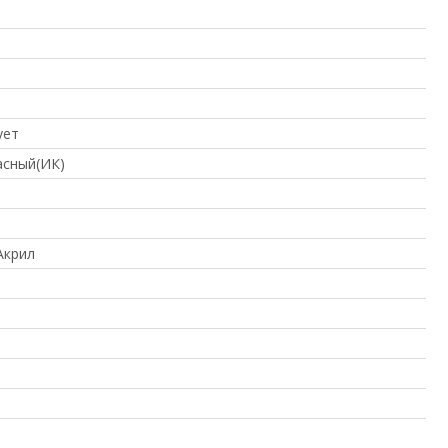
ует
сный(ИК)
Акрил