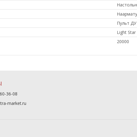
Настольн
Наармату
Пульт ДУ
Light Star
20000
Ы
60-36-08
tra-market.ru