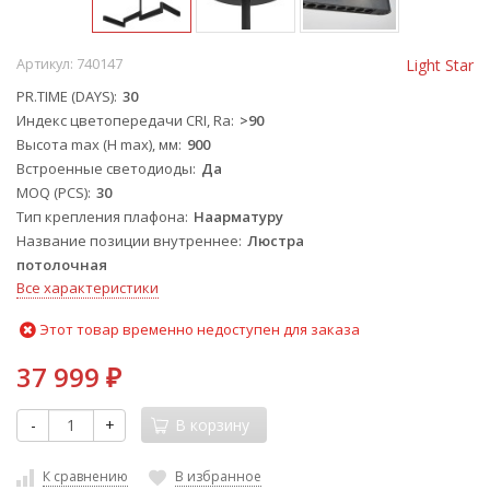
Артикул:
740147
Light Star
PR.TIME (DAYS)
30
Индекс цветопередачи CRI, Ra
>90
Высота max (H max), мм
900
Встроенные светодиоды
Да
MOQ (PCS)
30
Тип крепления плафона
Наарматуру
Название позиции внутреннее
Люстра
потолочная
Все характеристики
Этот товар временно недоступен для заказа
37 999
₽
-
+
В корзину
К сравнению
В избранное