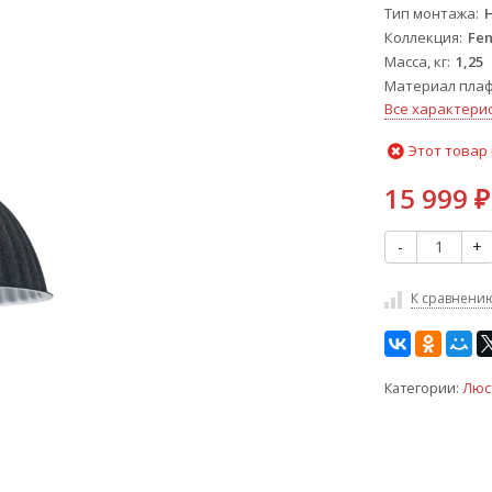
Тип монтажа
Коллекция
Fen
Масса, кг
1,25
Материал пла
Все характери
Этот товар 
15 999
₽
-
+
К сравнени
Категории:
Люс