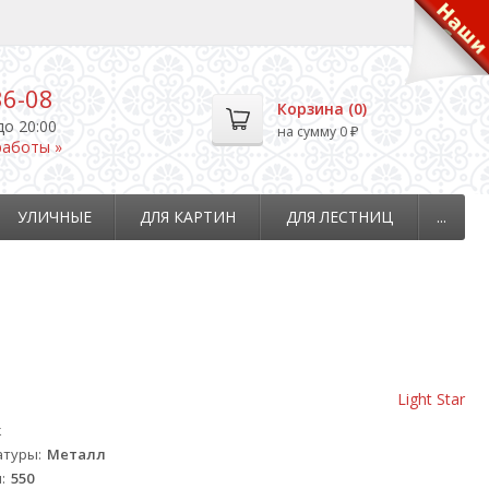
36-08
Корзина (
0
)
до 20:00
на сумму
0
₽
работы »
УЛИЧНЫЕ
ДЛЯ КАРТИН
ДЛЯ ЛЕСТНИЦ
...
Light Star
к
атуры
Металл
м
550