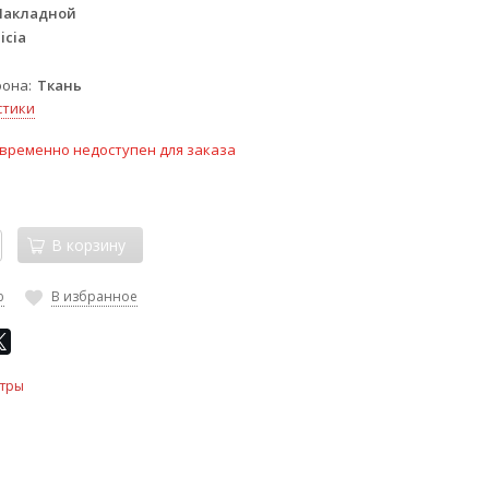
Накладной
icia
фона
Ткань
стики
временно недоступен для заказа
В корзину
ю
В избранное
тры