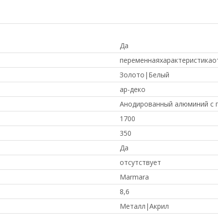
Да
переменнаяхарактеристикао
Золото|Белый
ар-деко
Анодированный алюминий с
1700
350
Да
отсутствует
Marmara
8,6
Металл|Акрил