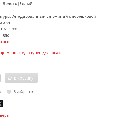
ы
Золото|Белый
о
атуры
Анодированный алюминий с порошковой
рамор
 мм
1700
м
350
стики
временно недоступен для заказа
В корзину
ю
В избранное
шеры