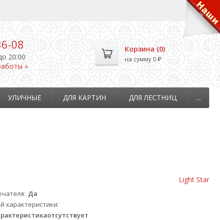
36-08
Корзина (
0
)
до 20:00
на сумму
0
₽
работы »
УЛИЧНЫЕ
ДЛЯ КАРТИН
ДЛЯ ЛЕСТНИЦ
...
Light Star
ючателя
Да
й характеристики
рактеристикаотсутствует