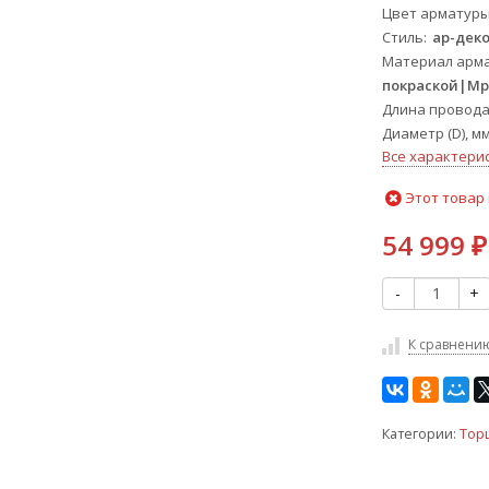
Цвет арматур
Стиль
ар-дек
Материал арм
покраской|М
Длина провода
Диаметр (D), м
Все характери
Этот товар 
54 999
₽
-
+
К сравнени
Категории:
Тор