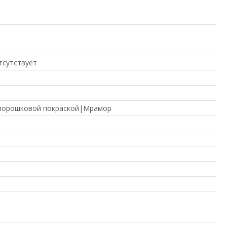
тсутствует
 порошковой покраской|Мрамор