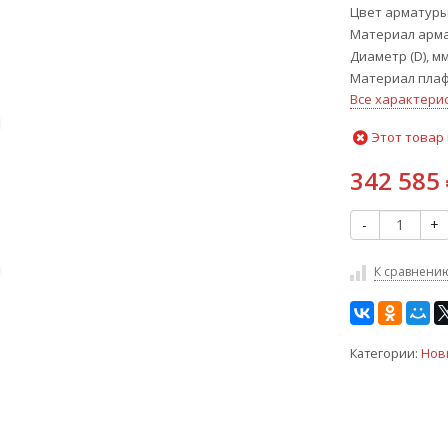
Цвет арматур
Материал арм
Диаметр (D), м
Материал пла
Все характери
Этот товар 
342 585
-
+
К сравнени
Категории:
Нов