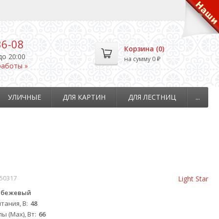
36-08
Корзина (
0
)
до 20:00
на сумму
0
₽
работы »
УЛИЧНЫЕ
ДЛЯ КАРТИН
ДЛЯ ЛЕСТНИЦ
...
50317
Light Star
бежевый
тания, В
48
ы (Max), Вт
66