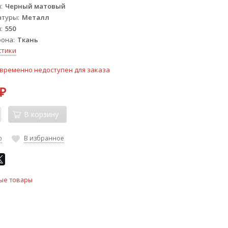
ы
Черный матовый
атуры
Металл
м
550
фона
Ткань
стики
временно недоступен для заказа
₽
В корзину
ю
В избранное
ые товары