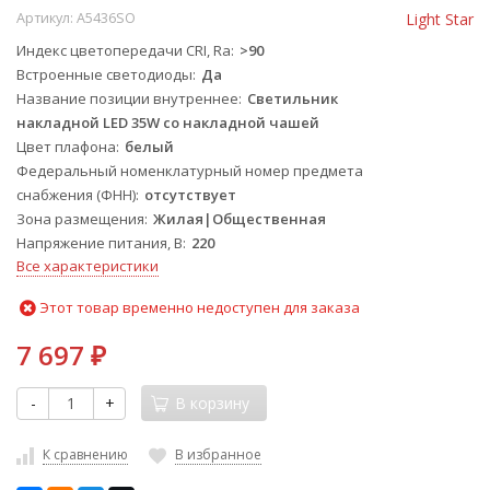
Артикул:
A5436SO
Light Star
Индекс цветопередачи CRI, Ra
>90
Встроенные светодиоды
Да
Название позиции внутреннее
Светильник
накладной LED 35W со накладной чашей
Цвет плафона
белый
Федеральный номенклатурный номер предмета
снабжения (ФНН)
отсутствует
Зона размещения
Жилая|Общественная
Напряжение питания, В
220
Все характеристики
Этот товар временно недоступен для заказа
7 697
₽
-
+
В корзину
К сравнению
В избранное