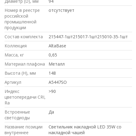
Диаметр (D), мм
94
Номер в реестре
отсутствует
российской
промышленной
продукции
Состав комплекта
215447-1шт215017-1шт215010-35-1шт
Коллекция
AltaBase
Масса, кг
0,65
Материал плафона
Металл
Высота (H), мм
148
Артикул
A5447SO
Индекс
>90
цветопередачи CRI,
Ra
Встроенные
Да
светодиоды
Название позиции
Светильник накладной LED 35W со
внутреннее
накладной чашей