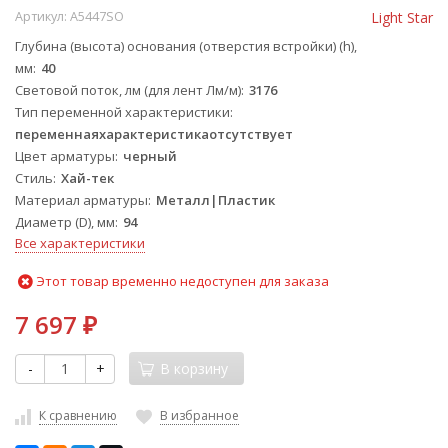
Артикул:
A5447SO
Light Star
Глубина (высота) основания (отверстия встройки) (h),
мм
40
Световой поток, лм (для лент Лм/м)
3176
Тип переменной характеристики
переменнаяхарактеристикаотсутствует
Цвет арматуры
черный
Стиль
Хай-тек
Материал арматуры
Металл|Пластик
Диаметр (D), мм
94
Все характеристики
Этот товар временно недоступен для заказа
7 697
₽
-
+
В корзину
К сравнению
В избранное