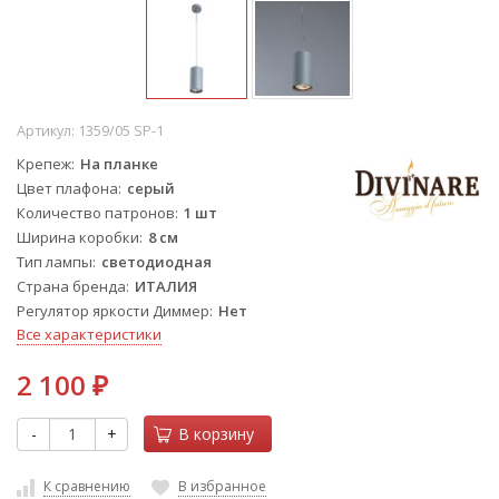
Артикул:
1359/05 SP-1
Крепеж
На планке
Цвет плафона
серый
Количество патронов
1 шт
Ширина коробки
8 см
Тип лампы
светодиодная
Страна бренда
ИТАЛИЯ
Регулятор яркости Диммер
Нет
Все характеристики
2 100
₽
-
+
В корзину
К сравнению
В избранное