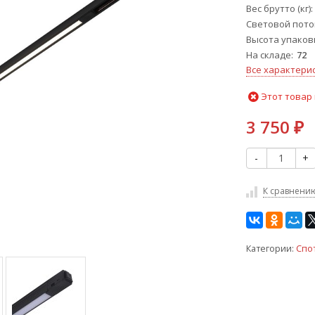
Вес брутто (кг)
Световой пото
Высота упаковк
На складе
72
Все характери
Этот товар 
3 750
₽
-
+
К сравнени
Категории:
Спо