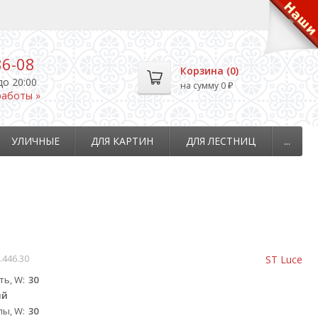
36-08
Корзина (
0
)
до 20:00
на сумму
0
₽
работы »
УЛИЧНЫЕ
ДЛЯ КАРТИН
ДЛЯ ЛЕСТНИЦ
...
.446.30
ST Luce
ть, W
30
ый
пы, W
30