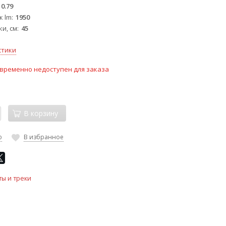
0.79
к lm
1950
и, см
45
стики
временно недоступен для заказа
В корзину
ю
В избранное
ты и треки