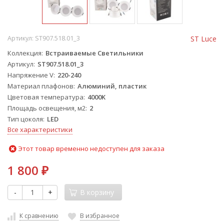
Артикул:
ST907.518.01_3
ST Luce
Коллекция
Встраиваемые Светильники
Артикул
ST907.518.01_3
Напряжение V
220-240
Материал плафонов
Алюминий, пластик
Цветовая температура
4000K
Площадь освещения, м2
2
Тип цоколя
LED
Все характеристики
Этот товар временно недоступен для заказа
1 800
₽
-
+
В корзину
К сравнению
В избранное