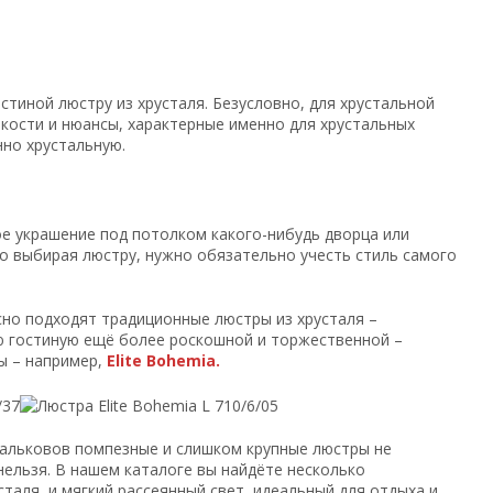
стиной люстру из хрусталя. Безусловно, для хрустальной
нкости и нюансы, характерные именно для хрустальных
нно хрустальную.
е украшение под потолком какого-нибудь дворца или
но выбирая люстру, нужно обязательно учесть стиль самого
сно подходят традиционные люстры из хрусталя –
ю гостиную ещё более роскошной и торжественной –
ы – например,
Elite Bohemia.
 альковов помпезные и слишком крупные люстры не
нельзя. В нашем каталоге вы найдёте несколько
таля, и мягкий рассеянный свет, идеальный для отдыха и