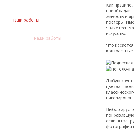
Как правило,
преобладающи
живость и яр
Наши работы
постеры. Име
являетесь ма
искусство.
наши работы
Что касается
контрастные 
Любую хруста
цветах – зол
классическог
никелированн
Выбор хруста
понравившуюс
если вы затр
фотографии в