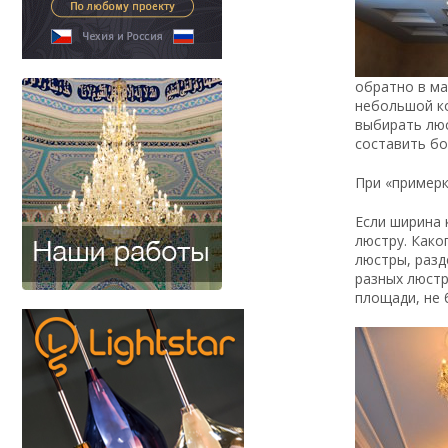
обратно в ма
небольшой ко
выбирать люс
составить бо
При «примерк
Если ширина 
люстру. Како
люстры, разд
разных люстр
площади, не 