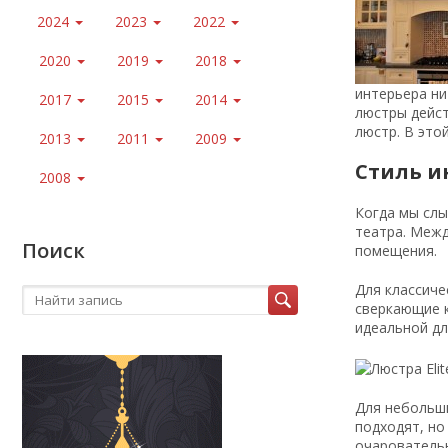
2024
2023
2022
2020
2019
2018
интерьера ни
2017
2015
2014
люстры дейс
люстр. В это
2013
2011
2009
Стиль и
2008
Когда мы слы
театра. Межд
Поиск
помещения.
Для классиче
сверкающие к
идеальной дл
Для небольши
подходят, но
очаровательн