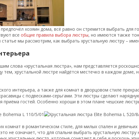
 предпочёл хозяин дома, всё равно он стремится выбрать для го
твуют все
общие правила выбора люстры
, но имеются также то
й статье мы рассмотрим, как выбрать хрустальную люстру – име
нтерьера
шим слова «хрустальная люстра», нам представляется роскошно
у тем, хрустальной люстре найдётся местечко в каждом доме, 
ского интерьера, а также для комнат в дворцовом стиле прекра
расавицы с подвесками-серьгами. Эти люстры сделают нарядну
я приёма гостей. Особенно хороши в этом плане чешские люстр
х комнат в романтическом стиле, для милых спален и девичьих
 это не означает, что для спальни выбрать хрустальную люстру 
ых хрустальных люстр, которые сочетают в себе и роскошь хрус