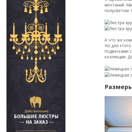
мечтаний. М
полусветом. 
А что же ком
Но для этого
подвесками с
коллекции. Д
Размеры