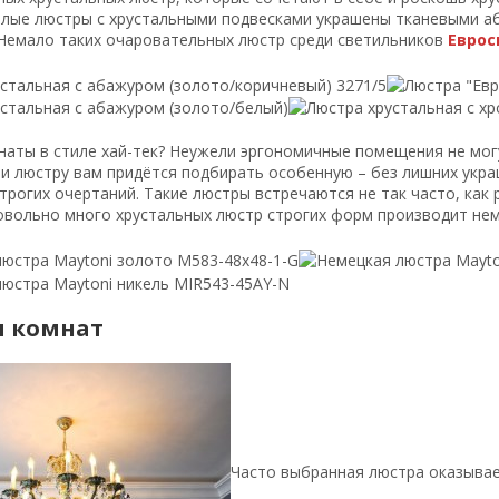
илые люстры с хрустальными подвесками украшены тканевыми а
Немало таких очаровательных люстр среди светильников
Еврос
наты в стиле хай-тек? Неужели эргономичные помещения не мог
 и люстру вам придётся подбирать особенную – без лишних укр
трогих очертаний. Такие люстры встречаются не так часто, как 
овольно много хрустальных люстр строгих форм производит не
 комнат
Часто выбранная люстра оказывае