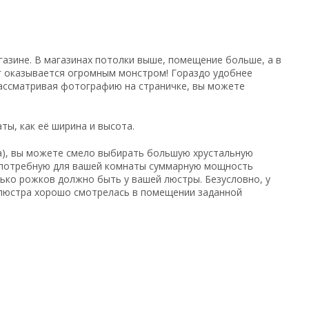
газине. В магазинах потолки выше, помещение больше, а в
г оказывается огромным монстром! Гораздо удобнее
рассматривая фотографию на страничке, вы можете
ы, как её ширина и высота.
за), вы можете смело выбирать большую хрустальную
е потребную для вашей комнаты суммарную мощность
лько рожков должно быть у вашей люстры. Безусловно, у
 люстра хорошо смотрелась в помещении заданной