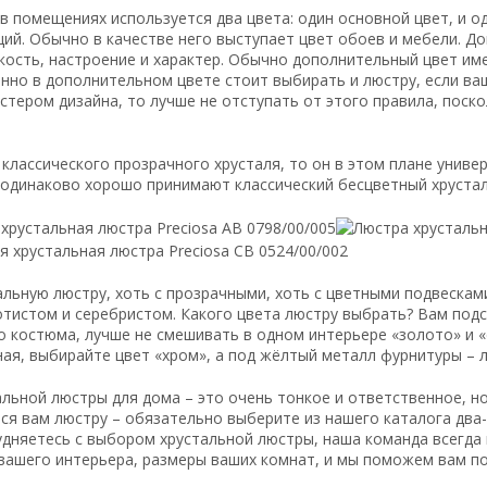
 в помещениях используется два цвета: один основной цвет, и о
й. Обычно в качестве него выступает цвет обоев и мебели. До
кость, настроение и характер. Обычно дополнительный цвет име
нно в дополнительном цвете стоит выбирать и люстру, если ваш
стером дизайна, то лучше не отступать от этого правила, поско
 классического прозрачного хрусталя, то он в этом плане униве
одинаково хорошо принимают классический бесцветный хрустал
льную люстру, хоть с прозрачными, хоть с цветными подвескам
отистом и серебристом. Какого цвета люстру выбрать? Вам подс
о костюма, лучше не смешивать в одном интерьере «золото» и «
ая, выбирайте цвет «хром», а под жёлтый металл фурнитуры – л
льной люстры для дома – это очень тонкое и ответственное, но
я вам люстру – обязательно выберите из нашего каталога два-т
удняетесь с выбором хрустальной люстры, наша команда всегда
ашего интерьера, размеры ваших комнат, и мы поможем вам по