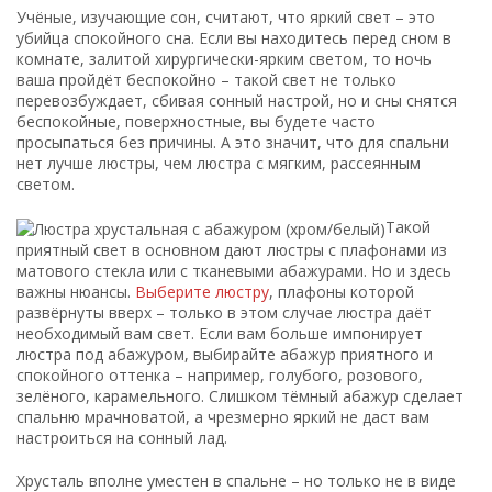
Учёные, изучающие сон, считают, что яркий свет – это
убийца спокойного сна. Если вы находитесь перед сном в
комнате, залитой хирургически-ярким светом, то ночь
ваша пройдёт беспокойно – такой свет не только
перевозбуждает, сбивая сонный настрой, но и сны снятся
беспокойные, поверхностные, вы будете часто
просыпаться без причины. А это значит, что для спальни
нет лучше люстры, чем люстра с мягким, рассеянным
светом.
Такой
приятный свет в основном дают люстры с плафонами из
матового стекла или с тканевыми абажурами. Но и здесь
важны нюансы.
Выберите люстру
, плафоны которой
развёрнуты вверх – только в этом случае люстра даёт
необходимый вам свет. Если вам больше импонирует
люстра под абажуром, выбирайте абажур приятного и
спокойного оттенка – например, голубого, розового,
зелёного, карамельного. Слишком тёмный абажур сделает
спальню мрачноватой, а чрезмерно яркий не даст вам
настроиться на сонный лад.
Хрусталь вполне уместен в спальне – но только не в виде