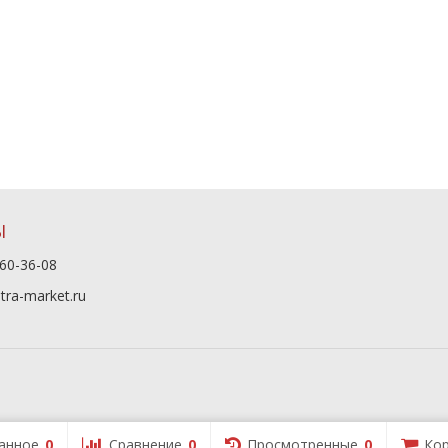
Ы
60-36-08
tra-market.ru
анное
0
Сравнение
0
Просмотренные
0
Кор