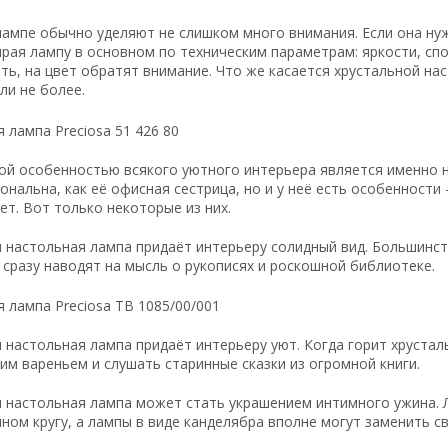
ампе обычно уделяют не слишком много внимания. Если она нужн
рая лампу в основном по техническим параметрам: яркости, спо
ть, на цвет обратят внимание. Что же касается хрустальной на
ли не более.
й особенностью всякого уютного интерьера является именно н
ональна, как её офисная сестрица, но и у неё есть особенности 
ет. Вот только некоторые из них.
я настольная лампа придаёт интерьеру солидный вид. Большинс
 сразу наводят на мысль о рукописях и роскошной библиотеке.
я настольная лампа придаёт интерьеру уют. Когда горит хрустал
им вареньем и слушать старинные сказки из огромной книги.
я настольная лампа может стать украшением интимного ужина. 
ном кругу, а лампы в виде канделябра вполне могут заменить св