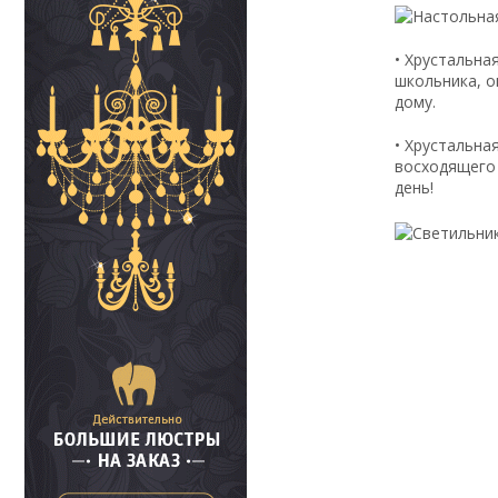
• Хрустальна
школьника, о
дому.
• Хрустальна
восходящего 
день!