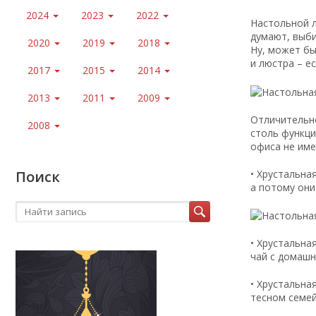
2024
2023
2022
Настольной л
думают, выби
2020
2019
2018
Ну, может бы
и люстра – ес
2017
2015
2014
2013
2011
2009
Отличительно
2008
столь функци
офиса не име
• Хрустальна
Поиск
а потому они
• Хрустальна
чай с домашн
• Хрустальна
тесном семей