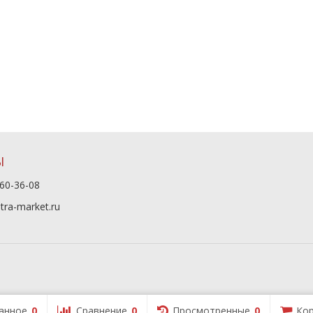
Ы
60-36-08
tra-market.ru
анное
0
Сравнение
0
Просмотренные
0
Кор