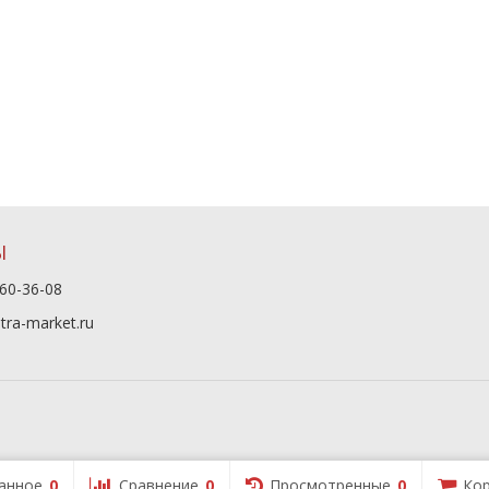
Ы
60-36-08
tra-market.ru
анное
0
Сравнение
0
Просмотренные
0
Кор