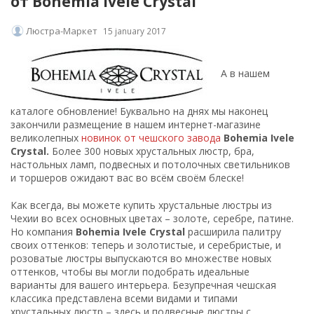
от Bohemia Ivele Crystal
Люстра-Маркет
15 january 2017
А в нашем
каталоге обновление! Буквально на днях мы наконец
закончили размещение в нашем интернет-магазине
великолепных
новинок от чешского завода
Bohemia Ivele
Crystal.
Более 300 новых хрустальных люстр, бра,
настольных ламп, подвесных и потолочных светильников
и торшеров ожидают вас во всём своём блеске!
Как всегда, вы можете купить хрустальные люстры из
Чехии во всех основных цветах – золоте, серебре, патине.
Но компания
Bohemia Ivele Crystal
расширила палитру
своих оттенков: теперь и золотистые, и серебристые, и
розоватые люстры выпускаются во множестве новых
оттенков, чтобы вы могли подобрать идеальные
варианты для вашего интерьера. Безупречная чешская
классика представлена всеми видами и типами
хрустальных люстр – здесь и подвесные люстры с