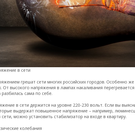
яжение в сети
яжением грешат сети многих российских городов. Особенно же
. От высокого напряжения в лампах накаливания перегревается 
 разбилась сама по себе.
жение в сети держится на уровне 220-230 вольт. Если вы выясн
торые выдержат повышенное напряжение – например, люминесц
 сети, можно установить стабилизатор на входе в квартиру.
зические колебания