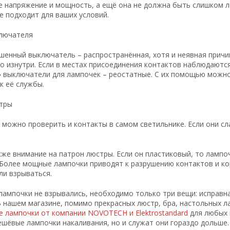
 напряжение и мощность, а ещё она не должна быть слишком лёг
не подходит для ваших условий.
лючателя
шенный выключатель – распространённая, хотя и неявная причи
о изнутри. Если в местах присоединения контактов наблюдаютс
 выключатели для лампочек – реостатные. С их помощью можно 
к её службы.
тры
 можно проверить и контакты в самом светильнике. Если они с
же внимание на патрон люстры. Если он пластиковый, то ламп
 Более мощные лампочки приводят к разрушению контактов и кор
ли взрываться.
лампочки не взрывались, необходимо только три вещи: исправн
В нашем магазине, помимо прекрасных люстр, бра, настольных 
 лампочки от компании NOVOTECH и Elektrostandard
для любых 
шёвые лампочки накаливания, но и служат они гораздо дольше. 