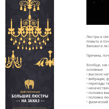
Люстры и све
помыть и поч
Виновата ли 
Причины, поч
Вообще, как 
основные:
• высокое на
• вибрации, 
• перепады т
• некачестве
• поломка вы
• поломка лю
• физический