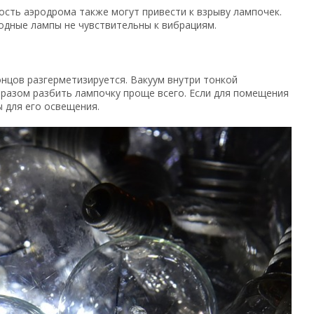
сть аэродрома также могут привести к взрыву лампочек.
одные лампы не чувствительны к вибрациям.
онцов разгерметизируется. Вакуум внутри тонкой
бразом разбить лампочку проще всего. Если для помещения
 для его освещения.