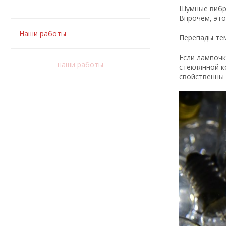
Шумные вибри
Впрочем, это
Наши работы
Перепады те
Если лампочк
наши работы
стеклянной к
свойственны 