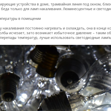
рующие устройства в доме, трамвайная линия под окном, близо
 беда только для ламп накаливания. Люминесцентные и светоди
мпературы в помещении
у накаливания постоянно нагревать и охлаждать, она в конце к
олбы исчезает, зато возникает избыточное давление – таким о
перепады температур, лучше использовать светодиодные лампы