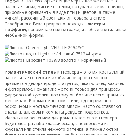
тиффани. Но некоторые общие черты всё же есть: это
плавные линии, мягкие оттенки, натуральные материалы,
природные орнаменты в виде птиц и цветов, а также
мягкий, рассеянный свет. Для интерьера в стиле
Серебряного Века прекрасно подходят
люстры-
тиффани
, напоминающие витражи, и любые светильники
необычной формы.
Романтический стиль
интерьера – это мягкость линий,
пастельные оттенки и изобилие очаровательных
предметов декора вроде статуэток, шкатулочек, вазочек
и фоторамок. Романтика – это интерьер для принцессы,
фарфоровой куколки, поэтому он больше всего нравится
женщинам. В романтическом стиле, одновременно
роскошном и ностальгически-милом, часто обставляют
спальни, альковы и комнаты девушек-подростков.
Идеальным решением для романтического интерьера
будет люстра либо классическая, с подвесками из
хрусталя или стекла нежного оттенка, а также люстра
флористического стиля
, как будто украшенная, увитая,