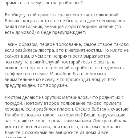
примете – к чему люстра разбилась?
Вообще у этой приметы сразу несколько толкований.
Раньше, когда люстр ещё не было, и в доме неожиданно
падал светильник, знающие люди говорили: хозяин (то
есть домовой) о беде предупреждает.
Таким образом, первое толкование, самое старое таково:
если разбилась люстра, это к неприятностям. Но никто не
скажет вам, в чём эти неприятности выражаются,
поэтому на всякий случай постарайтесь не лезть на
рожон, не портить отношений на работе, не поднимать
конфликтов в семье. И вообще быть немножко
внимательнее ко всему, что происходит вокруг. Кто
предупреждён, тот вооружён.
Люстры делают из хрупких материалов, что роднит их с
посудой. Поэтому второе толкование таково: примета
хорошая, если разбился плафон. Стекло бьётся к счастью!
На чём основано такое толкование? Вещи, окружающие
нас, являются своего рода талисманами. Люстра набрала
достаточно негатива, впитала его, а потом сломалась.
Вместе с осколками вы выбросите из дома и все