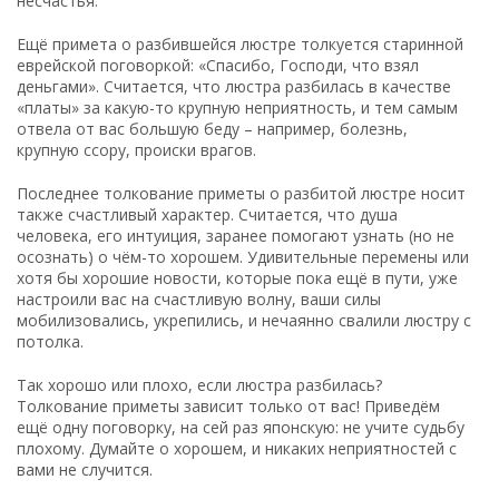
несчастья.
Ещё примета о разбившейся люстре толкуется старинной
еврейской поговоркой: «Спасибо, Господи, что взял
деньгами». Считается, что люстра разбилась в качестве
«платы» за какую-то крупную неприятность, и тем самым
отвела от вас большую беду – например, болезнь,
крупную ссору, происки врагов.
Последнее толкование приметы о разбитой люстре носит
также счастливый характер. Считается, что душа
человека, его интуиция, заранее помогают узнать (но не
осознать) о чём-то хорошем. Удивительные перемены или
хотя бы хорошие новости, которые пока ещё в пути, уже
настроили вас на счастливую волну, ваши силы
мобилизовались, укрепились, и нечаянно свалили люстру с
потолка.
Так хорошо или плохо, если люстра разбилась?
Толкование приметы зависит только от вас! Приведём
ещё одну поговорку, на сей раз японскую: не учите судьбу
плохому. Думайте о хорошем, и никаких неприятностей с
вами не случится.