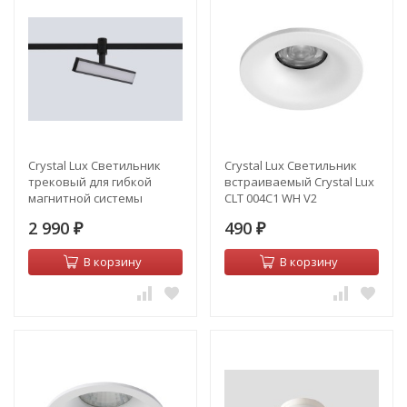
Crystal Lux Светильник
Crystal Lux Светильник
трековый для гибкой
встраиваемый Crystal Lux
магнитной системы
CLT 004C1 WH V2
Crystal Lux CLT 0.37 001 10W
2 990
490
BL SMART
₽
₽
В корзину
В корзину