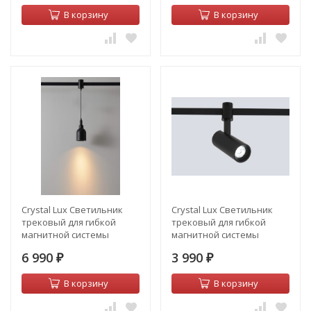
В корзину
В корзину
Crystal Lux Светильник
Crystal Lux Светильник
трековый для гибкой
трековый для гибкой
магнитной системы
магнитной системы
Crystal Lux CLT 0.37 005 7W
Crystal Lux CLT 0.37 003 9W
6 990
3 990
BL SMART
₽
BL SMART
₽
В корзину
В корзину