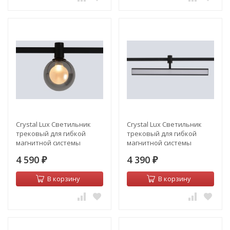
Crystal Lux Светильник
Crystal Lux Светильник
трековый для гибкой
трековый для гибкой
магнитной системы
магнитной системы
Crystal Lux CLT 0.37 004 5W
Crystal Lux CLT 0.37 001 18W
4 590
4 390
BL SMART
₽
BL SMART
₽
В корзину
В корзину