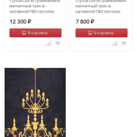
Crystal Lux Встраиваемый
Crystal Lux Встраиваемый
магнитный трек в
магнитный трек в
натяжной ПВХ потолок
натяжной ПВХ потолок
Crystal Lux CLT 0.134 01
Crystal Lux CLT 0.134 01
12 300
7 800
L3000 BL
₽
L2000 BL
₽
В корзину
В корзину