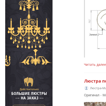
Читать дале
Люстра п
Люстра-М
Оригинал - M