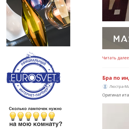
Читать дале
Бра по и
Люстра-М
Оригинал ита