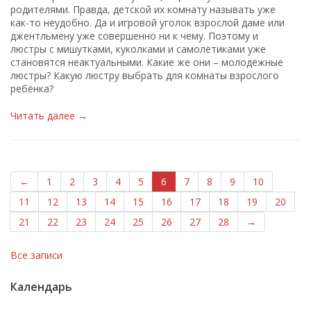
родителями. Правда, детской их комнату называть уже
как-то неудобно. Да и игровой уголок взрослой даме или
джентльмену уже совершенно ни к чему. Поэтому и
люстры с мишутками, куколками и самолётиками уже
становятся неактуальными. Какие же они – молодёжные
люстры? Какую люстру выбрать для комнаты взрослого
ребёнка?
Читать далее →
←
1
2
3
4
5
6
7
8
9
10
11
12
13
14
15
16
17
18
19
20
21
22
23
24
25
26
27
28
→
Все записи
Календарь