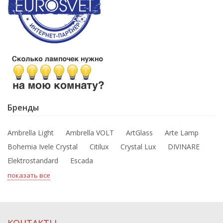
Бренды
Ambrella Light
Ambrella VOLT
ArtGlass
Arte Lamp
Bohemia Ivele Crystal
Citilux
Crystal Lux
DIVINARE
Elektrostandard
Escada
показать все