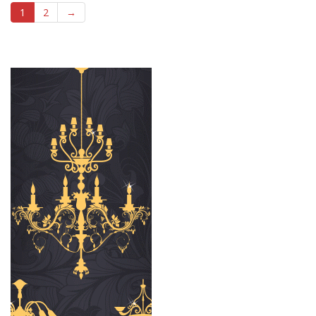
1
2
→